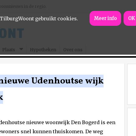
woonnieuws in de regio.
TilburgWoont gebruikt cookies.
Meer info
OK
Plaats
Hypotheken
Over ons
 nieuwe Udenhoutse wijk
k
e Udenhoutse nieuwe woonwijk Den Bogerd is een
 bewoners snel kunnen thuiskomen. De weg