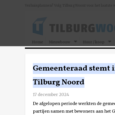
Verhuisplannen? Volg TilburgWoont voor het laatste 
Home
Nieuwbouw
Huur / koop
Gemeenteraad stemt i
Tilburg Noord
17 december 2024
De afgelopen periode werkten de geme
partijen samen met bewoners aan het G