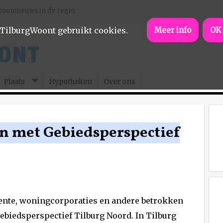
woonnieuws in de regio.
TilburgWoont gebruikt cookies.
Meer info
OK
Plaats
Hypotheken
Over ons
n met Gebiedsperspectief
ente, woningcorporaties en andere betrokken
ebiedsperspectief Tilburg Noord. In Tilburg