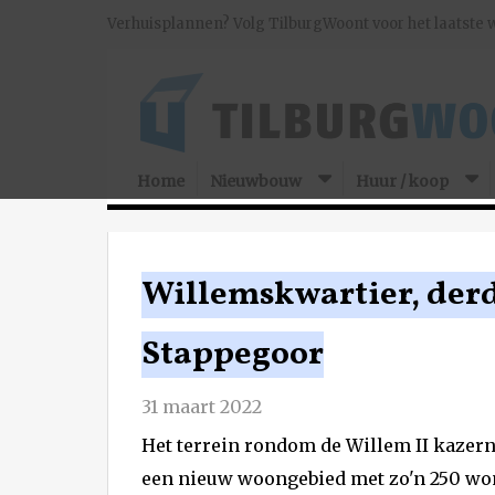
Verhuisplannen? Volg TilburgWoont voor het laatste 
Home
Nieuwbouw
Huur / koop
Willemskwartier, derd
Stappegoor
31 maart 2022
Het terrein rondom de Willem II kazern
een nieuw woongebied met zo'n 250 won