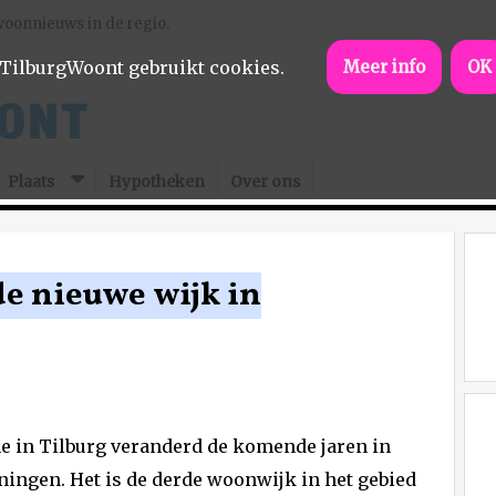
woonnieuws in de regio.
TilburgWoont gebruikt cookies.
Meer info
OK
Plaats
Hypotheken
Over ons
e nieuwe wijk in
e in Tilburg veranderd de komende jaren in
ingen. Het is de derde woonwijk in het gebied