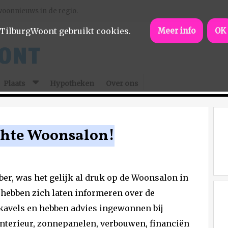
woonnieuws in de regio.
TilburgWoont gebruikt cookies.
Meer info
OK
Plaats
Hypotheken
Over ons
chte Woonsalon!
ober, was het gelijk al druk op de Woonsalon in
n hebben zich laten informeren over de
avels en hebben advies ingewonnen bij
 interieur, zonnepanelen, verbouwen, financiën