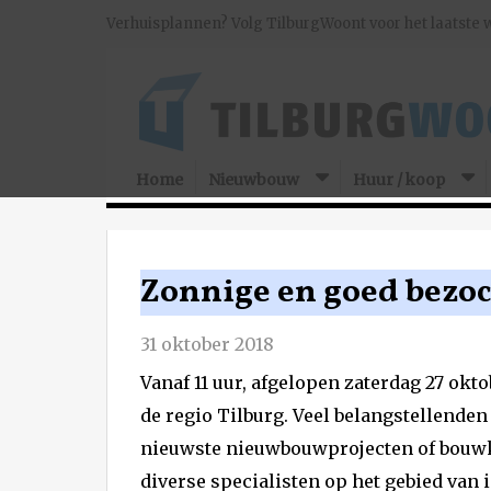
Verhuisplannen? Volg TilburgWoont voor het laatste 
Home
Nieuwbouw
Huur / koop
Zonnige en goed bezo
31 oktober 2018
Vanaf 11 uur, afgelopen zaterdag 27 okt
de regio Tilburg. Veel belangstellende
nieuwste nieuwbouwprojecten of bouwk
diverse specialisten op het gebied van