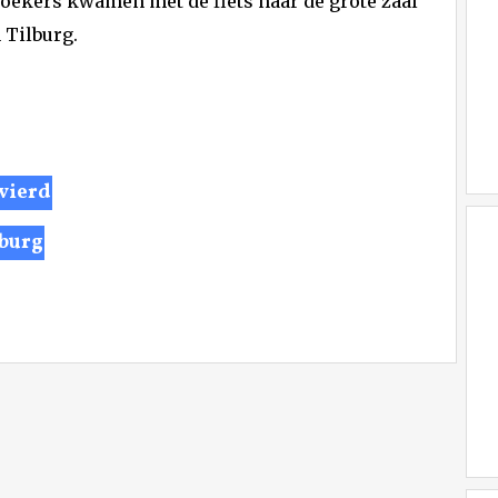
oekers kwamen met de fiets naar de grote zaal
 Tilburg.
evierd
lburg