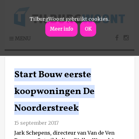
TilburgWoont gebruikt cookies.
Meer info
OK
MENU
Start Bouw eerste
koopwoningen De
Noorderstreek
15 september 2017
Jark Schepens, directeur van Van de Ven